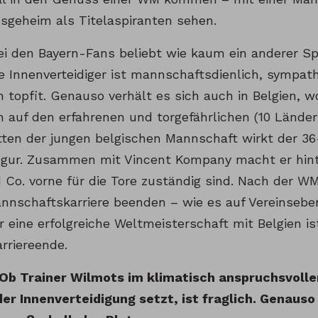
nsgeheim als Titelaspiranten sehen.
ei den Bayern-Fans beliebt wie kaum ein anderer Spi
e Innenverteidiger ist mannschaftsdienlich, sympath
 topfit. Genauso verhält es sich auch in Belgien, 
auf den erfahrenen und torgefährlichen (10 Ländersp
itten der jungen belgischen Mannschaft wirkt der 
figur. Zusammen mit Vincent Kompany macht er hin
 Co. vorne für die Tore zuständig sind. Nach der W
nnschaftskarriere beenden – wie es auf Vereinsebe
r eine erfolgreiche Weltmeisterschaft mit Belgien i
rriereende.
Ob Trainer Wilmots im klimatisch anspruchsvollen
der Innenverteidigung setzt, ist fraglich. Genauso 