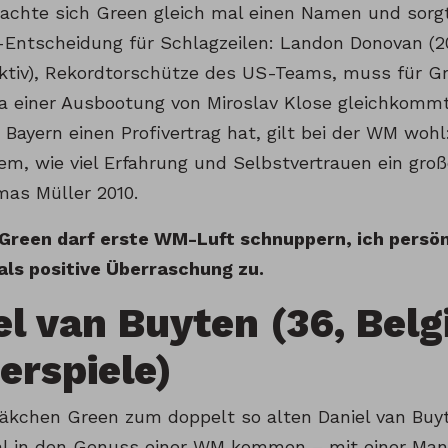
chte sich Green gleich mal einen Namen und sorgt
Entscheidung für Schlagzeilen: Landon Donovan (20
tiv), Rekordtorschütze des US-Teams, muss für Gr
a einer Ausbootung von Miroslav Klose gleichkomm
 Bayern einen Profivertrag hat, gilt bei der WM wohl:
em, wie viel Erfahrung und Selbstvertrauen ein gro
mas Müller 2010.
Green darf erste WM-Luft schnuppern, ich persön
 als positive Überraschung zu.
el van Buyten (36, Belg
erspiele)
kchen Green zum doppelt so alten Daniel van Buyte
l in den Genuss einer WM kommen – mit einer Mann