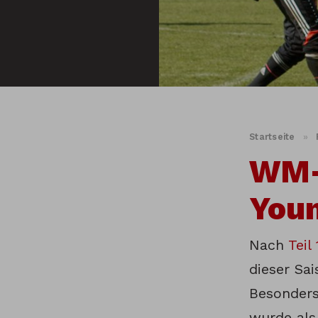
Startseite
»
WM-K
Youn
Nach
Teil
dieser Sa
Besonders
wurde als