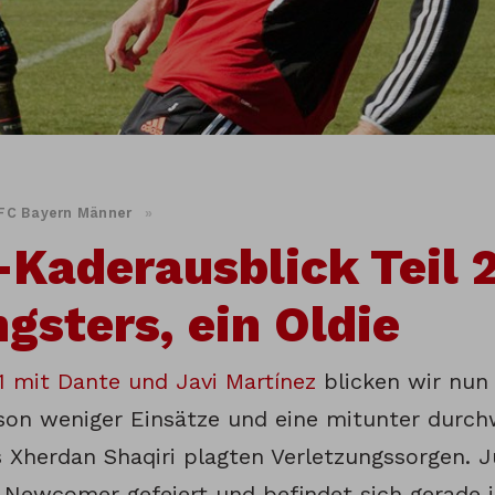
FC Bayern Männer
»
aderausblick Teil 2
gsters, ein Oldie
 1 mit Dante und Javi Martínez
blicken wir nun a
ison weniger Einsätze und eine mitunter durch
 Xherdan Shaqiri plagten Verletzungssorgen. J
 Newcomer gefeiert und befindet sich gerade i