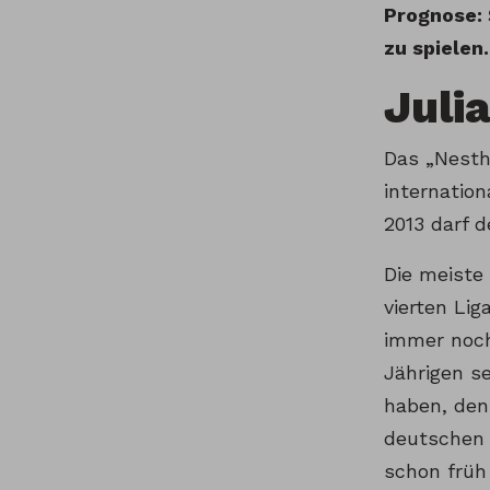
Prognose: 
zu spielen
Juli
Das „Nesth
internatio
2013 darf 
Die meiste
vierten Li
immer noch
Jährigen se
haben, den
deutschen 
schon früh