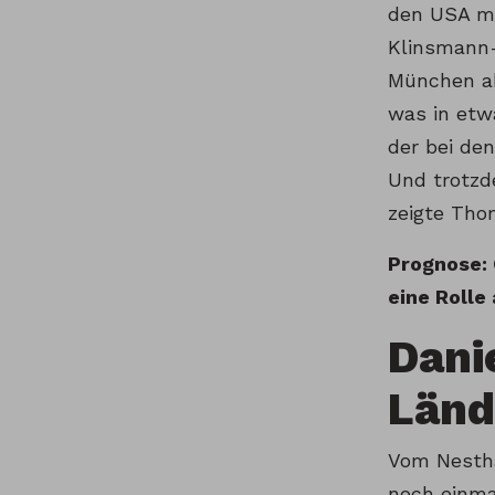
den USA ma
Klinsmann-
München ak
was in etw
der bei den
Und trotzd
zeigte Tho
Prognose: 
eine Rolle
Dani
Länd
Vom Nesthä
noch einma