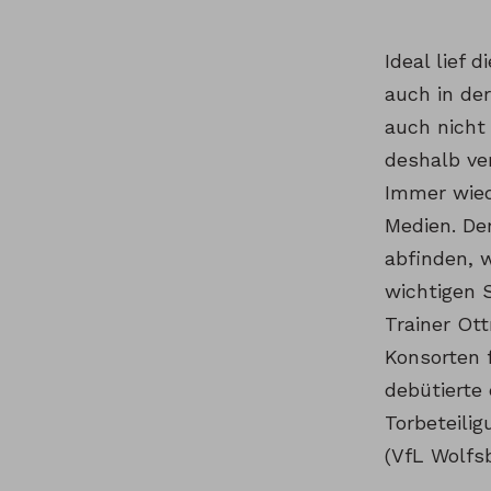
Ideal lief 
auch in der
auch nicht
deshalb ve
Immer wied
Medien. Der
abfinden, w
wichtigen S
Trainer Ot
Konsorten f
debütierte 
Torbeteili
(VfL Wolfsb