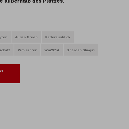
le außerhalb des Platzes.
yten
Julian Green
Kaderausblick
schaft
Wm Fahrer
Wm2014
Xherdan Shaqiri
er