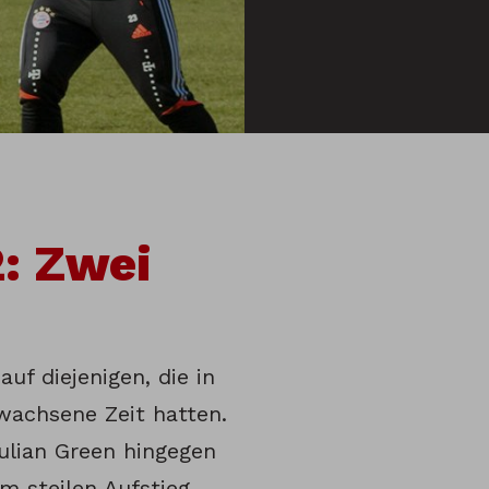
: Zwei
uf diejenigen, die in
wachsene Zeit hatten.
ulian Green hingegen
m steilen Aufstieg