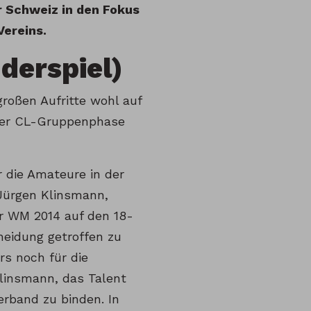
r Schweiz in den Fokus
Vereins.
nderspiel)
roßen Aufritte wohl auf
 der CL-Gruppenphase
r die Amateure in der
 Jürgen Klinsmann,
r WM 2014 auf den 18-
cheidung getroffen zu
s noch für die
linsmann, das Talent
erband zu binden. In