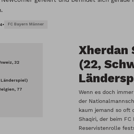
.
FC Bayern Männer
14
•
Xherdan 
(22, Schw
hweiz, 32
Ländersp
1 Länderspiel)
Belgien, 77
Wenn es doch immer 
der Nationalmannscha
kaum jemand so oft 
Shaqiri, der beim FC 
Reservistenrolle fest