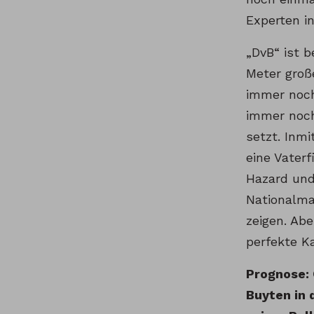
Experten i
„DvB“ ist b
Meter groß
immer noch
immer noch 
setzt. Inm
eine Vater
Hazard und
Nationalma
zeigen. Abe
perfekte Ka
Prognose: 
Buyten in 