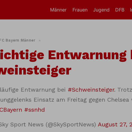
Männer
Frauen
Jugend
DFB
FC Bayern Männer
»
ichtige Entwarnung 
einsteiger
läufige Entwarnung bei
#Schweinsteiger
. Trot
unggelenks Einsatz am Freitag gegen Chelsea 
CBayern
#ssnhd
Sky Sport News (@SkySportNews)
August 27, 