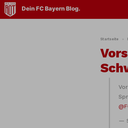
Dein FC Bayern Blog.
Startseite
»
Vors
Schw
Vor
Spr
@F
— 