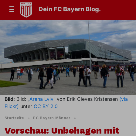
Dein FC Bayern Blog.
Bild:
Bild: „
Arena Lviv
“ von Erik Cleves Kristensen
(via
Flickr)
unter
CC BY 2.0
Startseite
»
FC Bayern Männer
»
Vorschau: Unbehagen mit