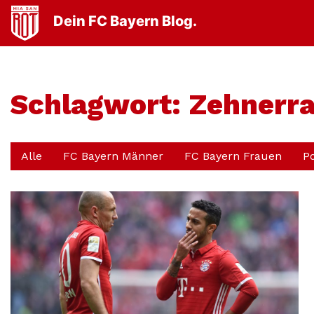
Dein FC Bayern Blog.
Schlagwort:
Zehnerr
Alle
FC Bayern Männer
FC Bayern Frauen
P