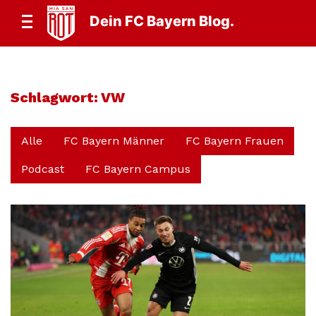
Dein FC Bayern Blog.
Schlagwort:
VW
Alle
FC Bayern Männer
FC Bayern Frauen
Podcast
FC Bayern Campus