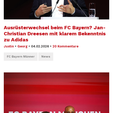
Ausrüsterwechsel beim FC Bayern? Jan-
Christian Dreesen mit klarem Bekenntnis
zu Adidas
Justin
•
Georg
•
04.02.2026
•
20 Kommentare
FC Bayern Männer
News