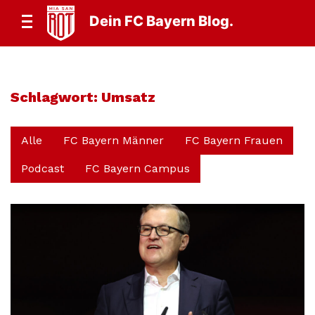
Dein FC Bayern Blog.
Schlagwort:
Umsatz
Alle
FC Bayern Männer
FC Bayern Frauen
Podcast
FC Bayern Campus