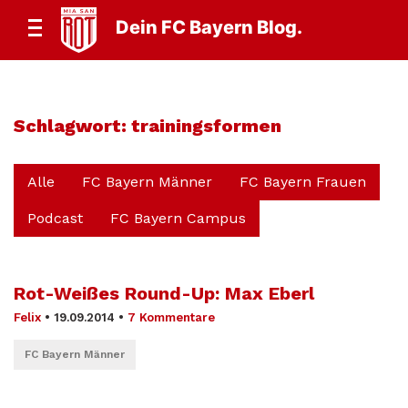
Dein FC Bayern Blog.
Schlagwort:
trainingsformen
Alle
FC Bayern Männer
FC Bayern Frauen
Podcast
FC Bayern Campus
Rot-Weißes Round-Up: Max Eberl
Felix
•
19.09.2014
•
7 Kommentare
FC Bayern Männer