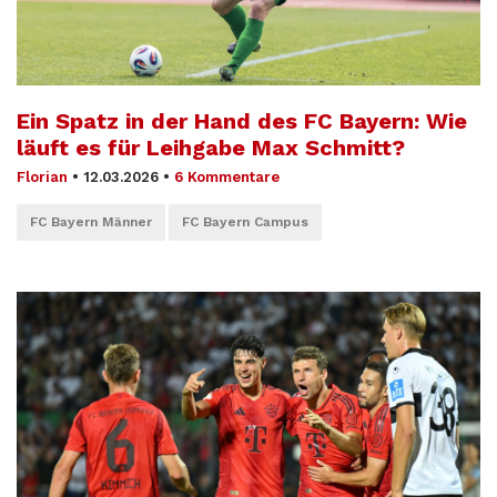
Ein Spatz in der Hand des FC Bayern: Wie
läuft es für Leihgabe Max Schmitt?
Florian
•
12.03.2026
•
6 Kommentare
FC Bayern Männer
FC Bayern Campus