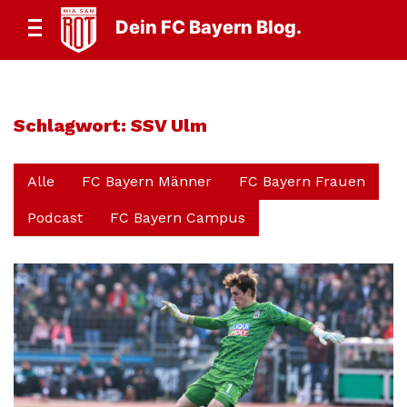
Dein FC Bayern Blog.
Schlagwort:
SSV Ulm
Alle
FC Bayern Männer
FC Bayern Frauen
Podcast
FC Bayern Campus