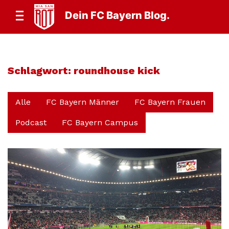
Dein FC Bayern Blog.
Schlagwort:
roundhouse kick
Alle
FC Bayern Männer
FC Bayern Frauen
Podcast
FC Bayern Campus