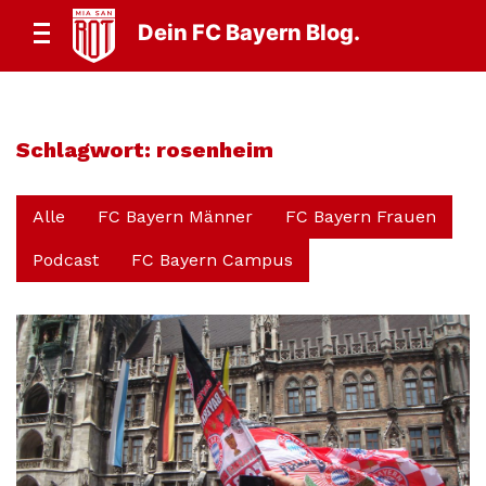
Dein FC Bayern Blog.
Schlagwort:
rosenheim
Alle
FC Bayern Männer
FC Bayern Frauen
Podcast
FC Bayern Campus