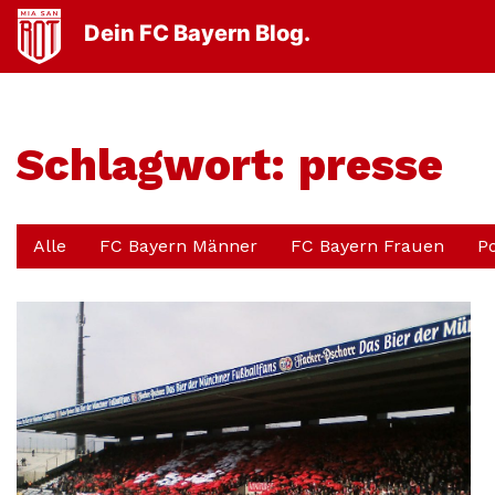
Dein FC Bayern Blog.
Schlagwort:
presse
Alle
FC Bayern Männer
FC Bayern Frauen
P