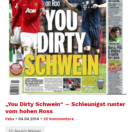
„You Dirty Schwein“ – Schleunigst runter
vom hohen Ross
Felix
•
04.04.2014
•
30 Kommentare
FC Bayern Männer