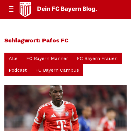
Dein FC Bayern Blog.
Schlagwort:
Pafos FC
Alle
FC Bayern Männer
FC Bayern Frauen
Podcast
FC Bayern Campus