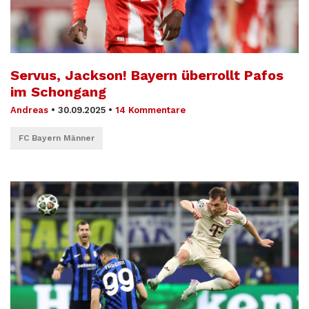
Servus, Jackson! Bayern überrollt Pafos
im Schongang
Andreas
•
30.09.2025
•
14 Kommentare
FC Bayern Männer