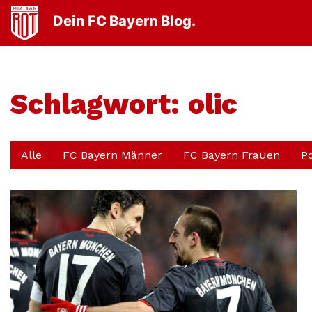
Dein FC Bayern Blog.
Schlagwort:
olic
Alle
FC Bayern Männer
FC Bayern Frauen
P