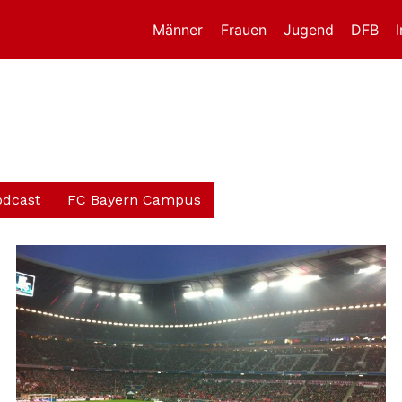
Männer
Frauen
Jugend
DFB
odcast
FC Bayern Campus