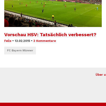
Vorschau HSV: Tatsächlich verbessert?
Felix
•
13.02.2015
•
3 Kommentare
FC Bayern Männer
Über u