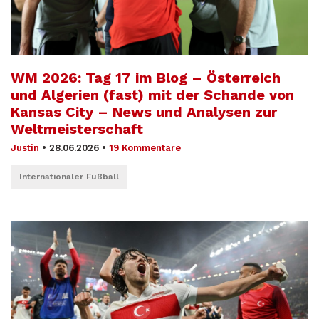
WM 2026: Tag 17 im Blog – Österreich
und Algerien (fast) mit der Schande von
Kansas City – News und Analysen zur
Weltmeisterschaft
Justin
•
28.06.2026
•
19 Kommentare
Internationaler Fußball