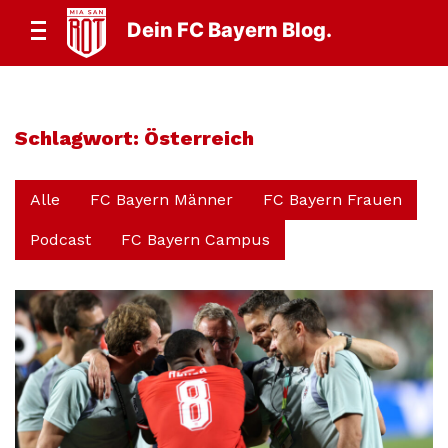
Dein FC Bayern Blog.
Schlagwort:
Österreich
Alle
FC Bayern Männer
FC Bayern Frauen
Podcast
FC Bayern Campus