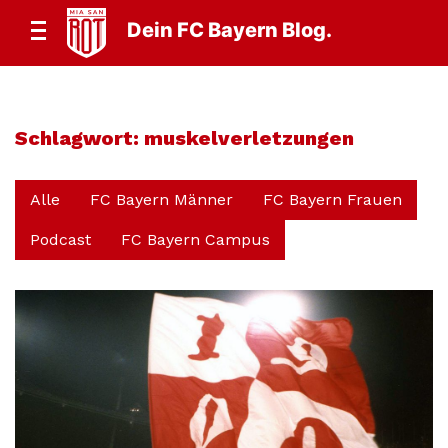
Dein FC Bayern Blog.
Schlagwort:
muskelverletzungen
Alle
FC Bayern Männer
FC Bayern Frauen
Podcast
FC Bayern Campus