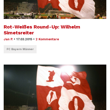
Rot-Weißes Round-Up: Wilhelm
Simetsreiter
Jan P.
•
17.03.2015
•
2 Kommentare
FC Bayern Männer