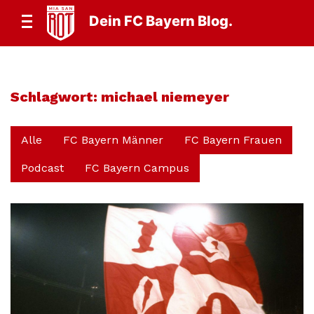
Dein FC Bayern Blog.
Schlagwort:
michael niemeyer
Alle
FC Bayern Männer
FC Bayern Frauen
Podcast
FC Bayern Campus