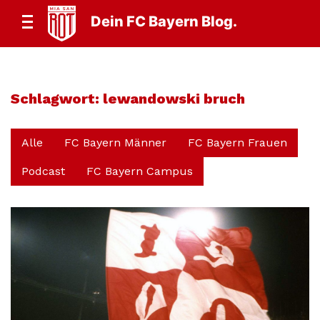
Dein FC Bayern Blog.
Schlagwort:
lewandowski bruch
Alle
FC Bayern Männer
FC Bayern Frauen
Podcast
FC Bayern Campus