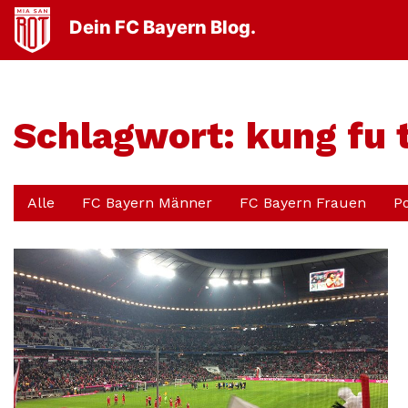
Dein FC Bayern Blog.
Schlagwort:
kung fu t
Alle
FC Bayern Männer
FC Bayern Frauen
P