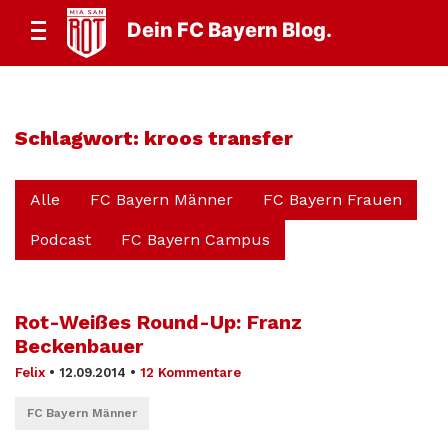
Dein FC Bayern Blog.
Schlagwort:
kroos transfer
Alle
FC Bayern Männer
FC Bayern Frauen
Podcast
FC Bayern Campus
Rot-Weißes Round-Up: Franz
Beckenbauer
Felix
•
12.09.2014
•
12 Kommentare
FC Bayern Männer