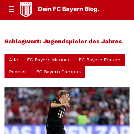
Dein FC Bayern Blog.
Schlagwort:
Jugendspieler des Jahres
Alle
FC Bayern Männer
FC Bayern Frauen
Podcast
FC Bayern Campus