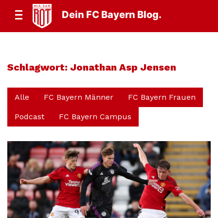
Dein FC Bayern Blog.
Schlagwort:
Jonathan Asp Jensen
Alle
FC Bayern Männer
FC Bayern Frauen
Podcast
FC Bayern Campus