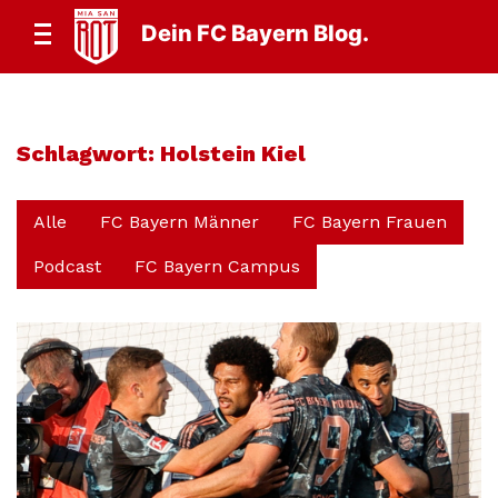
Dein FC Bayern Blog.
Schlagwort:
Holstein Kiel
Alle
FC Bayern Männer
FC Bayern Frauen
Podcast
FC Bayern Campus