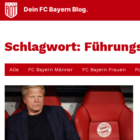
Dein FC Bayern Blog.
Schlagwort:
Führungs
Alle
FC Bayern Männer
FC Bayern Frauen
P