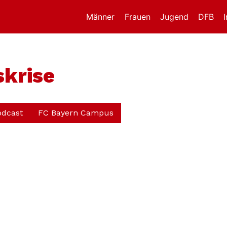
Männer
Frauen
Jugend
DFB
krise
odcast
FC Bayern Campus