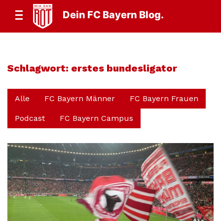
Dein FC Bayern Blog.
Schlagwort:
erstes bundesligator
Alle
FC Bayern Männer
FC Bayern Frauen
Podcast
FC Bayern Campus