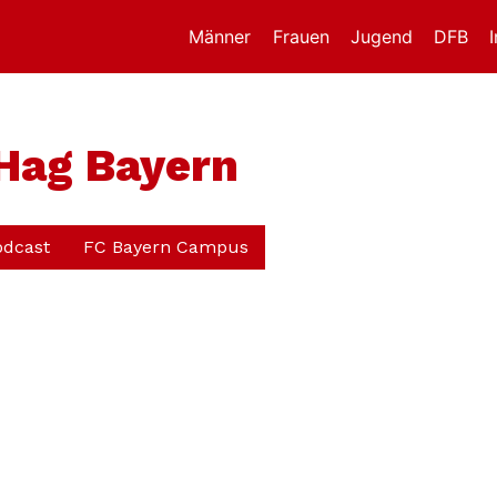
Männer
Frauen
Jugend
DFB
 Hag Bayern
odcast
FC Bayern Campus