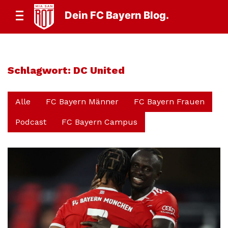
Dein FC Bayern Blog.
Schlagwort:
DC United
Alle
FC Bayern Männer
FC Bayern Frauen
Podcast
FC Bayern Campus