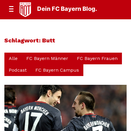
Dein FC Bayern Blog.
Schlagwort:
Butt
Alle
FC Bayern Männer
FC Bayern Frauen
Podcast
FC Bayern Campus