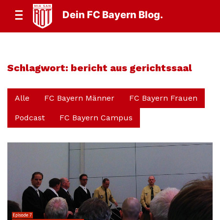
Dein FC Bayern Blog.
Schlagwort:
bericht aus gerichtssaal
Alle
FC Bayern Männer
FC Bayern Frauen
Podcast
FC Bayern Campus