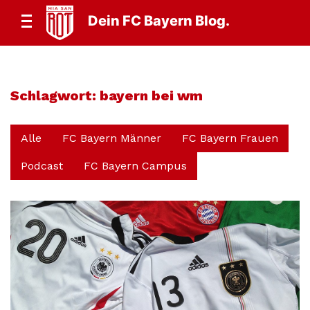
Dein FC Bayern Blog.
Schlagwort:
bayern bei wm
Alle
FC Bayern Männer
FC Bayern Frauen
Podcast
FC Bayern Campus