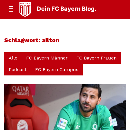
Dein FC Bayern Blog.
Schlagwort:
ailton
Alle
FC Bayern Männer
FC Bayern Frauen
Podcast
FC Bayern Campus