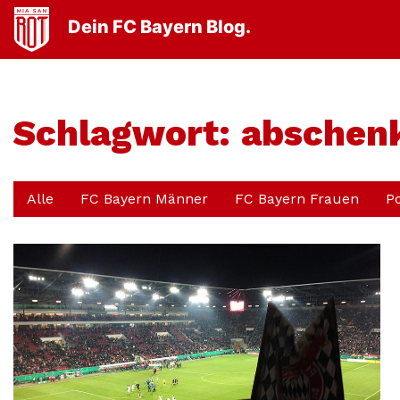
Dein FC Bayern Blog.
Schlagwort:
abschen
Alle
FC Bayern Männer
FC Bayern Frauen
P