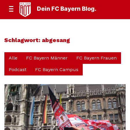
Dein FC Bayern Blog.
Schlagwort:
abgesang
Alle
FC Bayern Männer
FC Bayern Frauen
Podcast
FC Bayern Campus