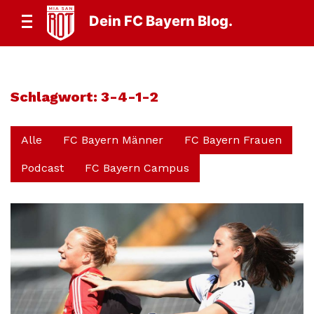
Dein FC Bayern Blog.
Schlagwort:
3-4-1-2
Alle
FC Bayern Männer
FC Bayern Frauen
Podcast
FC Bayern Campus