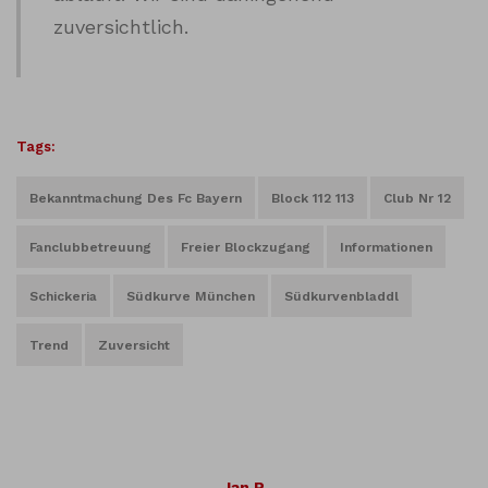
zuversichtlich.
Tags:
Bekanntmachung Des Fc Bayern
Block 112 113
Club Nr 12
Fanclubbetreuung
Freier Blockzugang
Informationen
Schickeria
Südkurve München
Südkurvenbladdl
Trend
Zuversicht
Jan P.