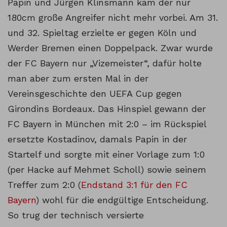
Papin und Jürgen Klinsmann kam der nur
Inhalt entsperren
180cm große Angreifer nicht mehr vorbei. Am 31.
Weitere Informationen
und 32. Spieltag erzielte er gegen Köln und
Werder Bremen einen Doppelpack. Zwar wurde
der FC Bayern nur „Vizemeister“, dafür holte
man aber zum ersten Mal in der
Vereinsgeschichte den UEFA Cup gegen
Girondins Bordeaux. Das Hinspiel gewann der
FC Bayern in München mit 2:0 – im Rückspiel
ersetzte Kostadinov, damals Papin in der
Startelf und sorgte mit einer Vorlage zum 1:0
(per Hacke auf Mehmet Scholl) sowie seinem
Treffer zum 2:0 (
Endstand 3:1 für den FC
Bayern
) wohl für die endgültige Entscheidung.
So trug der technisch versierte