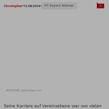
FC Bayern Männer
4
Christopher
•
12.08.2014
•
#56582898
/
gettyimages.com
Sie sehen gerade einen Platzhalterinhalt von
Miasanrot
. Um
auf den eigentlichen Inhalt zuzugreifen, klicken Sie auf den
Button unten. Bitte beachten Sie, dass dabei Daten an
Seine Karriere auf Vereinsebene war von vielen
Drittanbieter weitergegeben werden.