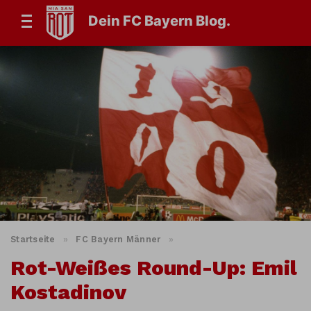
Dein FC Bayern Blog.
Startseite
»
FC Bayern Männer
»
Rot-Weißes Round-Up: Emil
Kostadinov