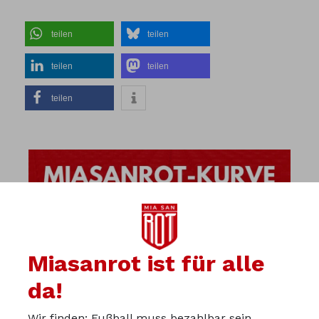
teilen
teilen
teilen
teilen
teilen
Miasanrot ist für alle
da!
Wir finden: Fußball muss bezahlbar sein.