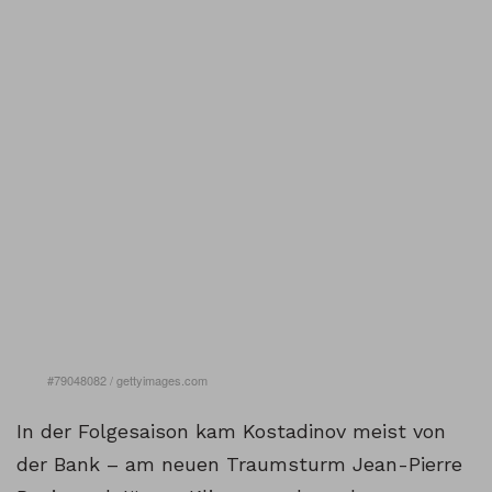
#79048082
/
gettyimages.com
Sie sehen gerade einen Platzhalterinhalt von
Miasanrot
.
Um auf den eigentlichen Inhalt zuzugreifen, klicken Sie
In der Folgesaison kam Kostadinov meist von
auf den Button unten. Bitte beachten Sie, dass dabei
Daten an Drittanbieter weitergegeben werden.
der Bank – am neuen Traumsturm Jean-Pierre