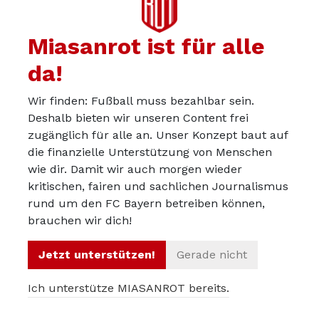
Miasanrot ist für alle
Ibiza
27.08.2025
Musste das auch erst googeln da nur grobe Vorstellung
da!
hatte was wohl gemeint, aber auf die Idee zu kommen,
Wir finden: Fußball muss bezahlbar sein.
das dann stattdessen hier zu fragen, als ersten
Deshalb bieten wir unseren Content frei
Kommentar seit Monaten:
zugänglich für alle an. Unser Konzept baut auf
die finanzielle Unterstützung von Menschen
Da bin ich total bei
@justin
- kannste Dir nicht
wie dir. Damit wir auch morgen wieder
ausdenken!
kritischen, fairen und sachlichen Journalismus
rund um den FC Bayern betreiben können,
Si tacuisses, philosophus mansisses…
brauchen wir dich!
PS: Vielleicht kann ich mir letzteres sogar doch
Jetzt unterstützen!
Gerade nicht
irgendwann mal merken - klingt so geil und passt so oft
Ich unterstütze MIASANROT bereits.