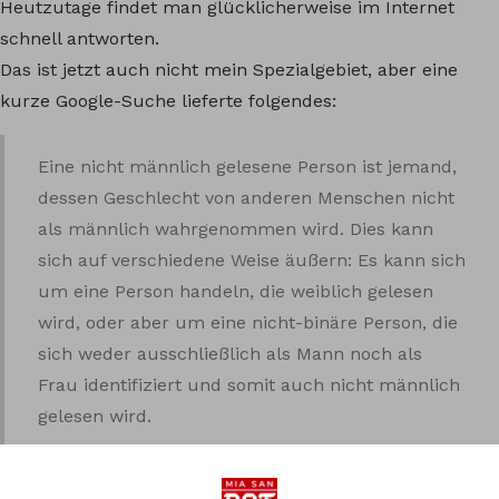
Heutzutage findet man glücklicherweise im Internet
schnell antworten.
Das ist jetzt auch nicht mein Spezialgebiet, aber eine
kurze Google-Suche lieferte folgendes:
Eine nicht männlich gelesene Person ist jemand,
dessen Geschlecht von anderen Menschen nicht
als männlich wahrgenommen wird. Dies kann
sich auf verschiedene Weise äußern: Es kann sich
um eine Person handeln, die weiblich gelesen
wird, oder aber um eine nicht-binäre Person, die
sich weder ausschließlich als Mann noch als
Frau identifiziert und somit auch nicht männlich
gelesen wird.