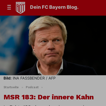
Dein FC Bayern Blog.
Bild:
INA FASSBENDER / AFP
Startseite
»
Podcast
»
MSR 183: Der innere Kahn