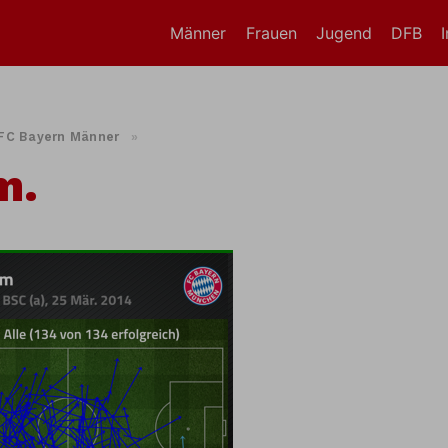
Männer
Frauen
Jugend
DFB
FC Bayern Männer
»
m.