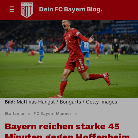
Dein FC Bayern Blog.
Bild:
Matthias Hangst / Bongarts / Getty Images
Startseite
»
FC Bayern Männer
»
Bayern reichen starke 45
Minuten gegen Hoffenheim