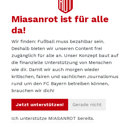
Verpflichten wir Kane heute und dafür keinen
namhaften Sechser (und/oder keinen
Miasanrot ist für alle
namhaften Torwart) mehr, weil wir beides
gleichzeitig nicht finanzieren können? Oder
da!
verpflichten wir Kane nicht und dafür je einen
Wir finden: Fußball muss bezahlbar sein.
mittelpreisigen Sechser und anderen Stürmer
Deshalb bieten wir unseren Content frei
(und/oder ggf. Torwart)? Oder verpflichten wir
zugänglich für alle an. Unser Konzept baut auf
in diesem Sommer gar keinen Spieler und
die finanzielle Unterstützung von Menschen
wie dir. Damit wir auch morgen wieder
stattdessen Kane in einem Jahr, dafür aber
kritischen, fairen und sachlichen Journalismus
günstiger? Oder verpflichten wir in diesem
rund um den FC Bayern betreiben können,
Sommer gar keinen Spieler und statt Kane im
brauchen wir dich!
nächsten Jahr einen oder mehrere andere
Jetzt unterstützen!
Gerade nicht
Spieler, die heute noch nicht verfügbar sind?
Ich unterstütze MIASANROT bereits.
Wie oben bereits aufgezeigt, bedingen die
meisten dieser Alternativen die Erfüllung