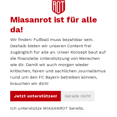
Miasanrot ist für alle
da!
Wir finden: Fußball muss bezahlbar sein.
Deshalb bieten wir unseren Content frei
zugänglich für alle an. Unser Konzept baut auf
die finanzielle Unterstützung von Menschen
wie dir. Damit wir auch morgen wieder
kritischen, fairen und sachlichen Journalismus
Über uns
rund um den FC Bayern betreiben können,
Werbepartner werden
brauchen wir dich!
Impressum
Jetzt unterstützen!
Gerade nicht
Datenschutz
Ich unterstütze MIASANROT bereits.
© 2012 – 2026 Miasanrot