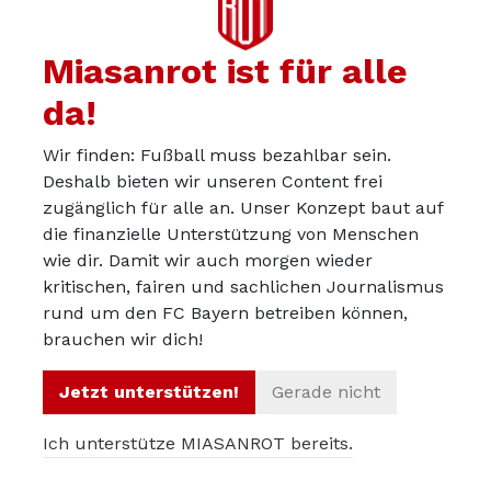
öfter gegeben hätte und wenn sich Dinge so häufig
wiederholen (auch mit komplett unterschiedlichen
Miasanrot ist für alle
Protagonisten auf und neben dem Feld), dann wird es
da!
wohl gute Gründe dafür geben.
Müdigkeit im Kopf nach einer langen Hinrunde spielt
Wir finden: Fußball muss bezahlbar sein.
sicherlich eine Rolle. Was mMn auch nicht außer Acht
Deshalb bieten wir unseren Content frei
gelassen werden darf, sind die schlechter werdenden
zugänglich für alle an. Unser Konzept baut auf
Platzverhältnisse gegen Ende des Jahres. Die Plätze
die finanzielle Unterstützung von Menschen
wie dir. Damit wir auch morgen wieder
werden tiefer und holpriger, was es einer
kritischen, fairen und sachlichen Journalismus
kombinationsstarken Mannschaft nicht leichter macht.
rund um den FC Bayern betreiben können,
Das in Kombination mit schwereren Beinen und einem
brauchen wir dich!
müderen Kopf ist dann auch ein Grund, warum es zäher
und langsamer wirkt und sich auch „leichte“ ungewohnt
Jetzt unterstützen!
Gerade nicht
wirkende Fehler häufen. Und schon kommen ein paar
Ich unterstütze MIASANROT bereits.
Prozent zusammen, die es dann auch Gegnern, die sonst
womöglich chancenlos wären, leichter macht, Bayern