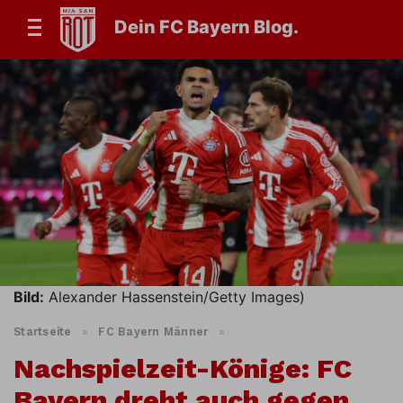
Dein FC Bayern Blog.
Bild:
Alexander Hassenstein/Getty Images)
Startseite
»
FC Bayern Männer
»
Nachspielzeit-Könige: FC
Bayern dreht auch gegen