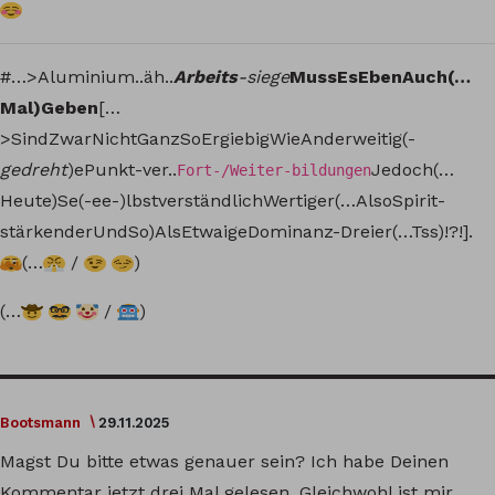
#…>Aluminium..äh..
Arbeits
-siege
MussEsEbenAuch(…
Mal)Geben
[…
>SindZwarNichtGanzSoErgiebigWieAnderweitig(-
gedreht
)ePunkt-ver..
Jedoch(…
Fort-/Weiter-bildungen
Heute)Se(-ee-)lbstverständlichWertiger(…AlsoSpirit-
stärkenderUndSo)AlsEtwaigeDominanz-Dreier(…Tss)!?!].
(…
/
)
(…
/
)
Bootsmann
29.11.2025
Magst Du bitte etwas genauer sein? Ich habe Deinen
Kommentar jetzt drei Mal gelesen. Gleichwohl ist mir