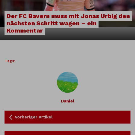
Der FC Bayern muss mit Jonas Urbig den
nächsten Schritt wagen – ein
Kommentar
Tags:
Daniel
Vorheriger Artikel