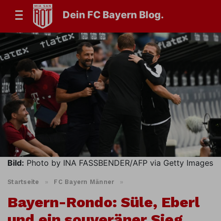
Dein FC Bayern Blog.
Bild:
Photo by INA FASSBENDER/AFP via Getty Images
Startseite
»
FC Bayern Männer
»
Bayern-Rondo: Süle, Eberl
und ein souveräner Sieg