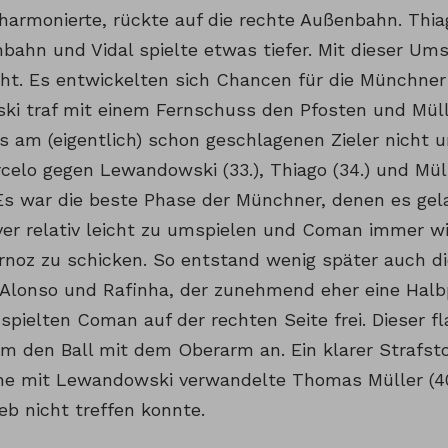
harmonierte, rückte auf die rechte Außenbahn. Thiag
nbahn und Vidal spielte etwas tiefer. Mit dieser U
cht. Es entwickelten sich Chancen für die Münchner
i traf mit einem Fernschuss den Pfosten und Müll
 am (eigentlich) schon geschlagenen Zieler nicht un
celo gegen Lewandowski (33.), Thiago (34.) und Müll
Es war die beste Phase der Münchner, denen es gelan
er relativ leicht zu umspielen und Coman immer w
rnoz zu schicken. So entstand wenig später auch di
Alonso und Rafinha, der zunehmend eher eine Halbp
 spielten Coman auf der rechten Seite frei. Dieser fl
m den Ball mit dem Oberarm an. Ein klarer Strafst
e mit Lewandowski verwandelte Thomas Müller (40
eb nicht treffen konnte.