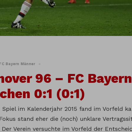
FC Bayern Männer
»
over 96 – FC Bayern
hen 0:1 (0:1)
e Spiel im Kalenderjahr 2015 fand im Vorfeld 
Fokus stand eher die (noch) unklare Vertragssi
. Der Verein versuchte im Vorfeld der Entsche