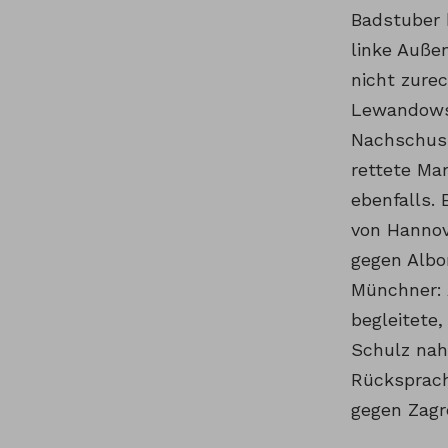
Badstuber 
linke Auße
nicht zure
Lewandowsk
Nachschuss
rettete Mar
ebenfalls. 
von Hannov
gegen Albo
Münchner: 
begleitete,
Schulz nah
Rücksprach
gegen Zagr