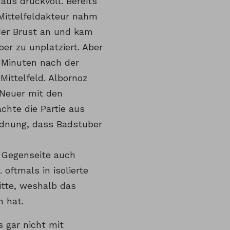
aus druckvoll. Bereits
 Mittelfeldakteur nahm
der Brust an und kam
er zu unplatziert. Aber
i Minuten nach der
Mittelfeld. Albornoz
 Neuer mit den
achte die Partie aus
rdnung, dass Badstuber
r Gegenseite auch
oftmals in isolierte
itte, weshalb das
n hat.
 gar nicht mit