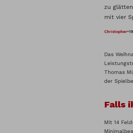
zu glätte
mit vier S
Christopher
•
19
Das Weihna
Leistungstr
Thomas Mül
der Spielb
Falls 
Mit 14 Fel
Minimalbes