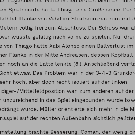
er begannen die Partie in den ersten Minuten durch
ften Spielminute hatte Thiago eine Großchance. Der
Halbfeldflanke von Vidal im Strafraumzentrum mit 
Metern völlig frei zum Abschluss. Der Schuss war ab
ver wusste gefällig nach vorne zu spielen. Nur dre
 von Thiago hatte Xabi Alonso einen Ballverlust im 
iner Flanke in der Mitte Andreasen, dessen Kopfball
en noch an die Latte lenkte (8.). Anschließend verfl
icht etwas. Das Problem war in der 3-4-3 Grundo
ehr hoch, aber doch recht isoliert auf der linken
idiger-/Mittelfeldposition war, zum anderen auf de
r unzureichend in das Spiel eingebunden wurde bzw. 
drängt wurde. Müller orientierte sich mehr in die M
nsspiel auf der rechten Außenbahn sichtlich gelitte
Umstellung brachte Besserung. Coman, der wenig bis