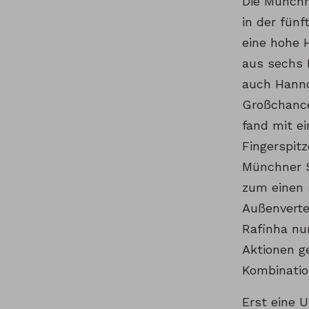
Die Münchn
in der fün
eine hohe 
aus sechs 
auch Hanno
Großchance
fand mit e
Fingerspitz
Münchner S
zum einen s
Außenverte
Rafinha nu
Aktionen ge
Kombinatio
Erst eine 