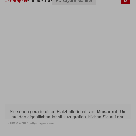
FC Bayern Männer
13
Christopher
•
14.06.2014
•
Sie sehen gerade einen Platzhalterinhalt von
Miasanrot
. Um
auf den eigentlichen Inhalt zuzugreifen, klicken Sie auf den
Button unten. Bitte beachten Sie, dass dabei Daten an
#180019636
/
gettyimages.com
Drittanbieter weitergegeben werden.