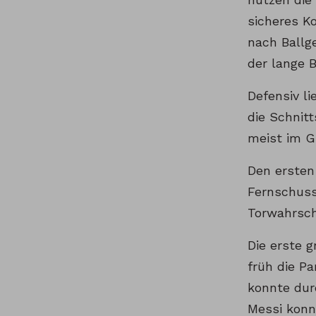
sicheres K
nach Ballg
der lange 
Defensiv l
die Schnit
meist im Gr
Den ersten
Fernschuss
Torwahrsch
Die erste 
früh die P
konnte dur
Messi konn