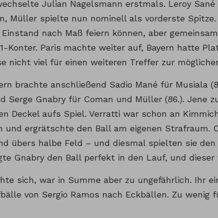
 wechselte Julian Nagelsmann erstmals. Leroy Sané
, Müller spielte nun nominell als vorderste Spitze.
 Einstand nach Maß feiern können, aber gemeinsam
:1-Konter. Paris machte weiter auf, Bayern hatte Pla
e nicht viel für einen weiteren Treffer zur möglich
ern brachte anschließend Sadio Mané für Musiala (8
d Serge Gnabry für Coman und Müller (86.). Jene z
n Deckel aufs Spiel. Verratti war schon an Kimmich
h und ergrätschte den Ball am eigenen Strafraum. C
nd übers halbe Feld – und diesmal spielten sie den
gte Gnabry den Ball perfekt in den Lauf, und diese
te sich, war in Summe aber zu ungefährlich. Ihr ein
bälle von Sergio Ramos nach Eckbällen. Zu wenig fü