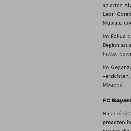
agierten A
Leon Goret
Musiala un
Im Fokus d
Beginn an a
hatte, bew
Im Gegenzu
verzichten.
Mbappé.
FC Bayern
Nach einig
pressten in
nutzen die