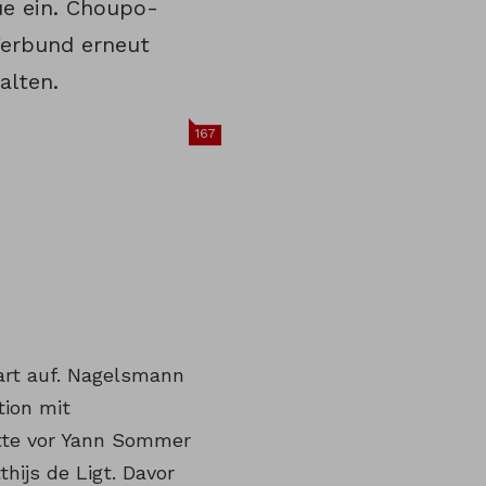
ue ein. Choupo-
Verbund erneut
halten.
167
gart auf. Nagelsmann
tion mit
ette vor Yann Sommer
hijs de Ligt. Davor