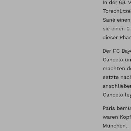
In der 68.
Torschützen
Sané einen
sie einen 2
dieser Phas
Der FC Bay
Cancelo un
machten de
setzte nac
anschließe
Cancelo le
Paris bemüh
waren Kopf
München.