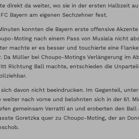
e direkt da weiter, wo sie in der ersten Halbzeit a
 FC Bayern am eigenen Sechzehner fest.
Minuten konnten die Bayern erste offensive Akzente
upo-Moting nach einem Pass von Musiala nicht abs
ter machte er es besser und touchierte eine Flanke
r. Da Müller bei Choupo-Motings Verlängerung im A
itt Richtung Ball machte, entschieden die Unparteii
ollziehbar.
ß sich davon nicht beeindrucken. Im Gegenteil, unte
e weiter nach vorne und belohnten sich in der 61. M
iefen gemeinsam Verratti an und eroberten den Ball
asste Goretzka quer zu Choupo-Moting, der an Don
nschob.