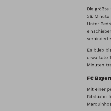
Die größte
38. Minute 
Unter Bedrä
einschieben
verhindert
Es blieb b
erwartete 
Minuten tr
FC Bayern
Mit einer p
Bitshiabu f
Marquinho