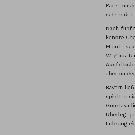
Paris macht
setzte den
Nach fünf 
konnte Cho
Minute spä
Weg ins To
Ausfallschr
aber nachv
Bayern lie
spielten si
Goretzka l
Überlegt p
Führung ei