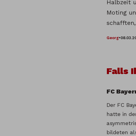
Halbzeit 
Moting un
schafften
Georg
•
08.03.2
Falls 
FC Bayer
Der FC Baye
hatte in de
asymmetris
bildeten a