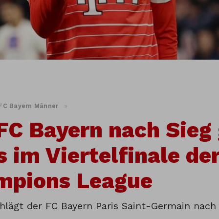
FC Bayern Männer
»
FC Bayern nach Sieg
s im Viertelfinale de
mpions League
chlägt der FC Bayern Paris Saint-Germain nach