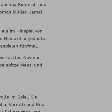
d Joshua Kimmich und
homas Müller, Jamal
 als im Hinspiel von
im Hinspiel angedeutet
gaspielen fünfmal.
 verletzten Neymar
ppelspitze Messi und
lle im Spiel. Sie
nha, Verratti und Ruiz
ür Ballgewinne und