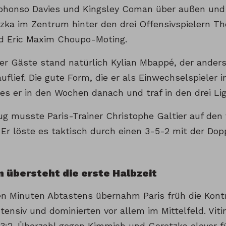
lphonso Davies und Kingsley Coman über außen un
zka im Zentrum hinter den drei Offensivspielern T
d Eric Maxim Choupo-Moting.
er Gäste stand natürlich Kylian Mbappé, der anders
uflief. Die gute Form, die er als Einwechselspieler 
ies er in den Wochen danach und traf in den drei Li
g musste Paris-Trainer Christophe Galtier auf den
 Er löste es taktisch durch einen 3-5-2 mit der Do
 übersteht die erste Halbzeit
en Minuten Abtastens übernahm Paris früh die Kontro
tensiv und dominierten vor allem im Mittelfeld. Viti
 3:2-Überzahl gegen Kimmich und Goretzka clever f