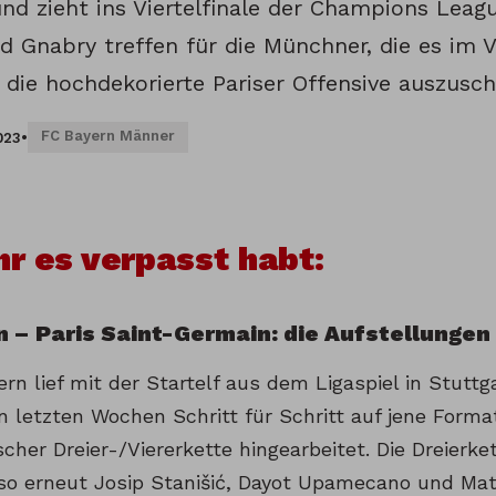
und zieht ins Viertelfinale der Champions Leag
d Gnabry treffen für die Münchner, die es im 
, die hochdekorierte Pariser Offensive auszusc
FC Bayern Männer
023
•
Ihr es verpasst habt:
n – Paris Saint-Germain: die Aufstellungen
rn lief mit der Startelf aus dem Ligaspiel in Stutt
n letzten Wochen Schritt für Schritt auf jene Forma
cher Dreier-/Viererkette hingearbeitet. Die Dreierk
lso erneut Josip Stanišić, Dayot Upamecano und Matt