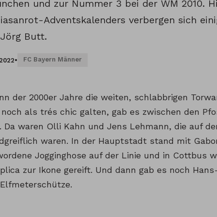
nchen und zur Nummer 3 bei der WM 2010. Hin
iasanrot-Adventskalenders verbergen sich eini
örg Butt.
FC Bayern Männer
.2022
•
nn der 2000er Jahre die weiten, schlabbrigen Torwar
 noch als trés chic galten, gab es zwischen den Pfo
. Da waren Olli Kahn und Jens Lehmann, die auf de
greiflich waren. In der Hauptstadt stand mit Gabor
rdene Jogginghose auf der Linie und in Cottbus wa
plica zur Ikone gereift. Und dann gab es noch Hans-
 Elfmeterschütze.