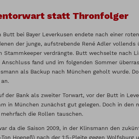
ntorwart statt Thronfolger
n Butt bei Bayer Leverkusen endete nach einer roten
 denen der junge, aufstrebende René Adler vollends
en Stammkeeper verdrängte. Butt wechselte nach Li
ch Anschluss fand und im folgenden Sommer überra
nsmann als Backup nach München geholt wurde. Dor
 an.
uf der Bank als zweiter Torwart, vor der Butt in Le
hm in München zunächst gut gelegen. Doch in den n
h mehrfach die Rollen tauschen.
ar da die Saison 2009, in der Klinsmann den zukünf
-Ton Hoeneß) nach der 1:5-Pleite gegen Wolfsburg u