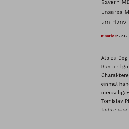
Bayern Mü
unseres M
um Hans-J
Maurice
•
22.12
Als zu Begi
Bundesliga
Charaktere
einmal hand
menschgewo
Tomislav Pi
todsichere