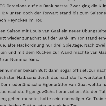
C Barcelona auf die Bank setzte. Zwar ging die Klin
 0:4 unter, doch der Torwart stand bis zum Saison
ach Heynckes im Tor.
uen Saison mit Louis van Gaal ein neuer Übungsleit
utt wieder zunächst auf der Bank. Im Tor stand erne
neue, alte Hackordnung nur drei Spieltage. Nach zwe
elen und mit dem Rücken zur Wand machte van Gaa
 zur Nummer Eins.
ennummer bekam Butt dann sogar offiziell zur näc
ächsten Halbserie durch das nächste Torwarttalent
 Der niederländische Eigenbrötler van Gaal wollte n
das nächste Eigengewächs heranziehen. Als der Tu
nberg gehen musste, holte sein ehemaliger Co-Train
ach Jonker Butt wieder zurück ins Tor.