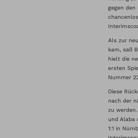
gegen den F
chancenlos
Interimsco
Als zur ne
kam, saß B
hielt die 
ersten Spi
Nummer 22
Diese Rück
nach der n
zu werden.
und Alaba 
1:1 in Nür
Interimsco