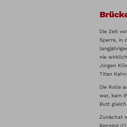
Brücke
Die Zeit vo
Sperre, in
langjährig
nie wirkli
Jürgen Kli
Titan Kahn
Die Rolle a
war, kam i
Butt gleic
Zunächst w
Rensing (O