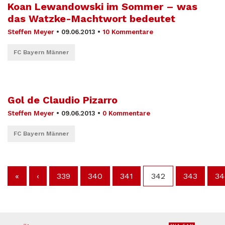
Koan Lewandowski im Sommer – was
das Watzke-Machtwort bedeutet
Steffen Meyer
•
09.06.2013
•
10 Kommentare
FC Bayern Männer
Gol de Claudio Pizarro
Steffen Meyer
•
09.06.2013
•
0 Kommentare
FC Bayern Männer
«
‹
339
340
341
342
343
34