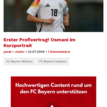
Erster Profivertrag! Osmani im
Kurzportrait
janet
•
Justin
•
22.07.2026
•
1 Kommentare
FC Bayern Männer
FC Bayern Campus