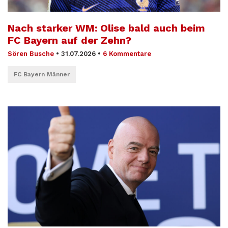
Nach starker WM: Olise bald auch beim
FC Bayern auf der Zehn?
Sören Busche
•
31.07.2026
•
6 Kommentare
FC Bayern Männer