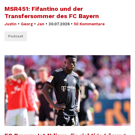
MSR451: Fifantino und der
Transfersommer des FC Bayern
Justin
•
Georg
•
Jan
•
30.07.2026
•
50 Kommentare
Podcast