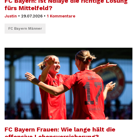
FC Bayern: Ist Ndiaye die richtige Lösung
fürs Mittelfeld?
Justin
•
29.07.2026
•
1 Kommentare
FC Bayern Männer
FC Bayern Frauen: Wie lange hält die
offensive Lebensversicherung?